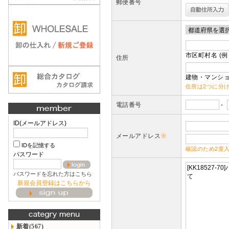
郵便番号
市区町村名 (例
住所
建物・マンショ
住所は2つに分
電話番号
-
ID(メールアドレス)
メールアドレス
※
IDを記憶する
確認のため2度
パスワード
パスワードを忘れた方はこちら
新規会員登録はこちらから
新着(567)