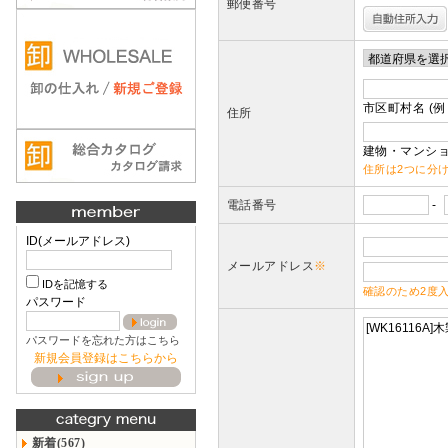
郵便番号
市区町村名 (例
住所
建物・マンショ
住所は2つに分
電話番号
-
ID(メールアドレス)
メールアドレス
※
IDを記憶する
確認のため2度
パスワード
パスワードを忘れた方はこちら
新規会員登録はこちらから
新着(567)