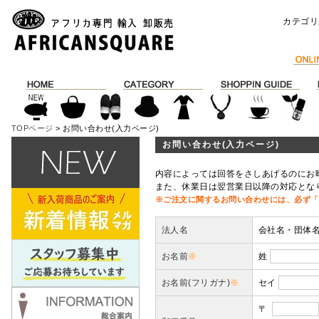
カテゴリ
TOPページ
> お問い合わせ(入力ページ)
お問い合わせ(入力ページ)
内容によっては回答をさしあげるのにお
また、休業日は翌営業日以降の対応とな
※ご注文に関するお問い合わせには、必ず「
法人名
会社名・団体
お名前
※
姓
お名前(フリガナ)
※
セイ
〒