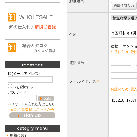
郵便番号
市区町村名 (例
住所
建物・マンショ
住所は2つに分
電話番号
-
ID(メールアドレス)
メールアドレス
※
IDを記憶する
確認のため2度
パスワード
パスワードを忘れた方はこちら
新規会員登録はこちらから
新着(567)