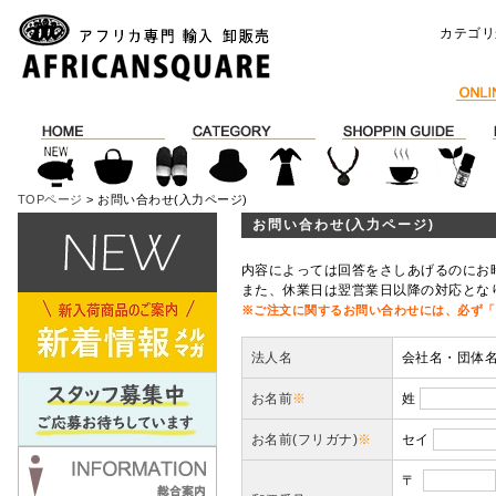
カテゴリ
TOPページ
> お問い合わせ(入力ページ)
お問い合わせ(入力ページ)
内容によっては回答をさしあげるのにお
また、休業日は翌営業日以降の対応とな
※ご注文に関するお問い合わせには、必ず「
法人名
会社名・団体
お名前
※
姓
お名前(フリガナ)
※
セイ
〒