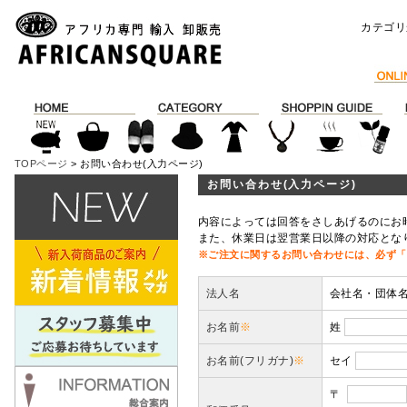
カテゴリ
TOPページ
> お問い合わせ(入力ページ)
お問い合わせ(入力ページ)
内容によっては回答をさしあげるのにお
また、休業日は翌営業日以降の対応とな
※ご注文に関するお問い合わせには、必ず「
法人名
会社名・団体
お名前
※
姓
お名前(フリガナ)
※
セイ
〒