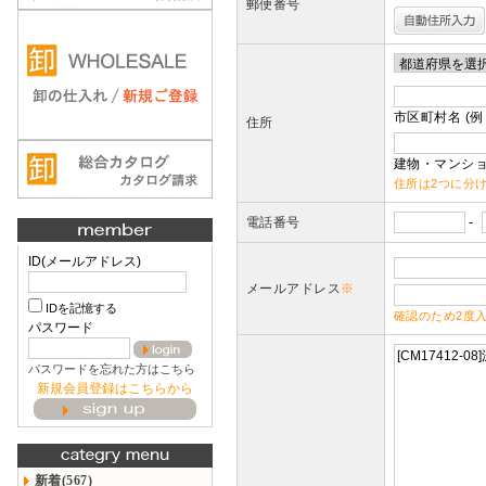
郵便番号
市区町村名 (例
住所
建物・マンショ
住所は2つに分
電話番号
-
ID(メールアドレス)
メールアドレス
※
IDを記憶する
確認のため2度
パスワード
パスワードを忘れた方はこちら
新規会員登録はこちらから
新着(567)