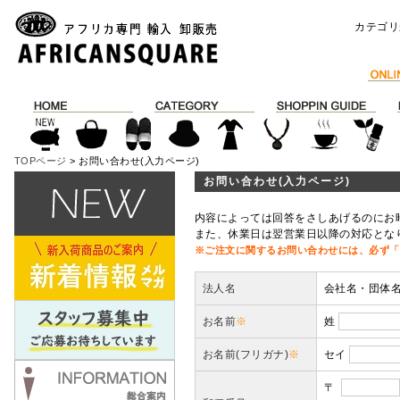
カテゴリ
TOPページ
> お問い合わせ(入力ページ)
お問い合わせ(入力ページ)
内容によっては回答をさしあげるのにお
また、休業日は翌営業日以降の対応とな
※ご注文に関するお問い合わせには、必ず「
法人名
会社名・団体
お名前
※
姓
お名前(フリガナ)
※
セイ
〒