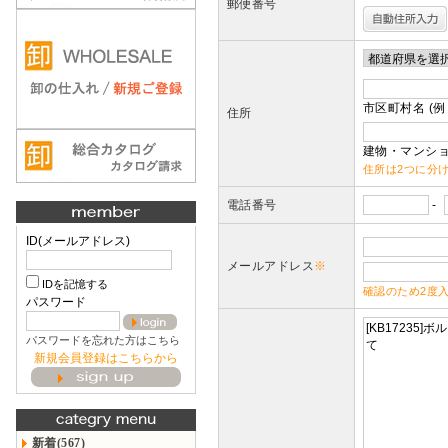
郵便番号
市区町村名 (例
住所
建物・マンショ
住所は2つに分
電話番号
-
ID(メールアドレス)
メールアドレス
※
IDを記憶する
確認のため2度
パスワード
パスワードを忘れた方はこちら
新規会員登録はこちらから
新着(567)