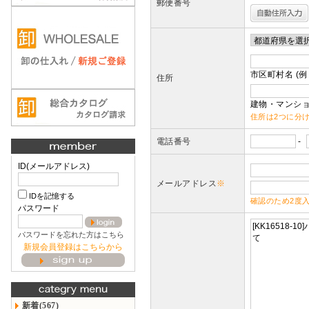
郵便番号
市区町村名 (例
住所
建物・マンショ
住所は2つに分
電話番号
-
ID(メールアドレス)
メールアドレス
※
IDを記憶する
確認のため2度
パスワード
パスワードを忘れた方はこちら
新規会員登録はこちらから
新着(567)