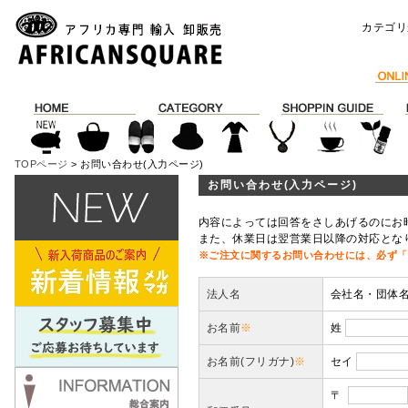
カテゴリ
TOPページ
> お問い合わせ(入力ページ)
お問い合わせ(入力ページ)
内容によっては回答をさしあげるのにお
また、休業日は翌営業日以降の対応とな
※ご注文に関するお問い合わせには、必ず「
法人名
会社名・団体
お名前
※
姓
お名前(フリガナ)
※
セイ
〒