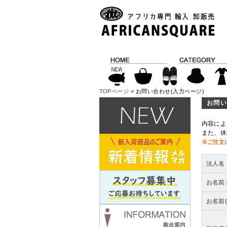
TOPページ
> お問い合わせ(入力ページ)
お問い
内容によ
また、休
※ご注文
法人名
お名前
お名前