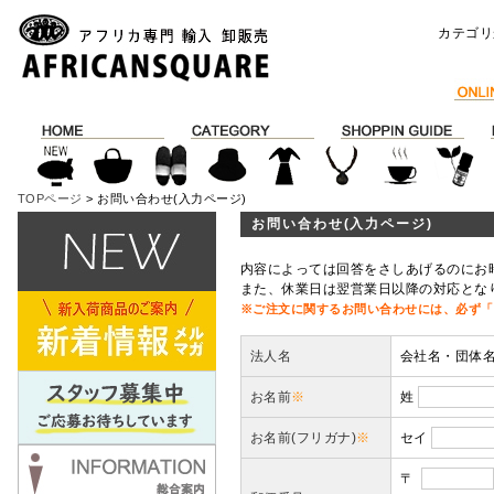
カテゴリ
TOPページ
> お問い合わせ(入力ページ)
お問い合わせ(入力ページ)
内容によっては回答をさしあげるのにお
また、休業日は翌営業日以降の対応とな
※ご注文に関するお問い合わせには、必ず「
法人名
会社名・団体
お名前
※
姓
お名前(フリガナ)
※
セイ
〒