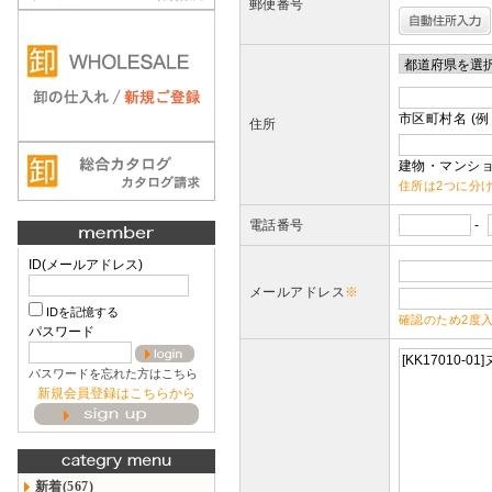
郵便番号
市区町村名 (例
住所
建物・マンショ
住所は2つに分
電話番号
-
ID(メールアドレス)
メールアドレス
※
IDを記憶する
確認のため2度
パスワード
パスワードを忘れた方はこちら
新規会員登録はこちらから
新着(567)