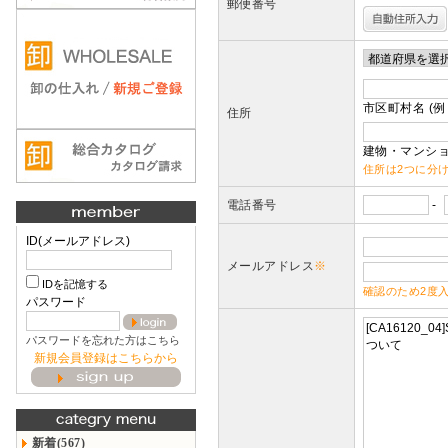
郵便番号
市区町村名 (例
住所
建物・マンショ
住所は2つに分
電話番号
-
ID(メールアドレス)
メールアドレス
※
IDを記憶する
確認のため2度
パスワード
パスワードを忘れた方はこちら
新規会員登録はこちらから
新着(567)