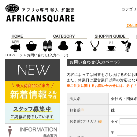
カテゴリ
TOPページ
> お問い合わせ(入力ページ)
お問い合わせ(入力ページ)
内容によっては回答をさしあげるのにお
また、休業日は翌営業日以降の対応とな
※ご注文に関するお問い合わせには、必ず「
法人名
会社名・団体
お名前
※
姓
お名前(フリガナ)
※
セイ
〒