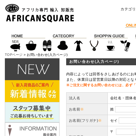
カテゴリ
TOPページ
> お問い合わせ(入力ページ)
お問い合わせ(入力ページ)
内容によっては回答をさしあげるのにお
また、休業日は翌営業日以降の対応とな
※ご注文に関するお問い合わせには、必ず「
法人名
会社名・団体
お名前
※
姓
お名前(フリガナ)
※
セイ
〒