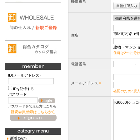
郵便番号
市区町村名 (例
住所
建物・マンショ
住所は2つに分
電話番号
-
ID(メールアドレス)
メールアドレス
※
IDを記憶する
確認のため2度
パスワード
パスワードを忘れた方はこちら
新規会員登録はこちらから
新着(567)