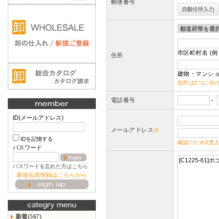
郵便番号
市区町村名 (例
住所
建物・マンショ
住所は2つに分
電話番号
-
ID(メールアドレス)
メールアドレス
※
IDを記憶する
確認のため2度
パスワード
パスワードを忘れた方はこちら
新規会員登録はこちらから
新着(567)