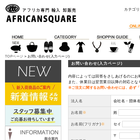
カテゴリ
TOPページ
> お問い合わせ(入力ページ)
お問い合わせ(入力ページ)
内容によっては回答をさしあげるのにお
また、休業日は翌営業日以降の対応とな
※ご注文に関するお問い合わせには、必ず「
法人名
会社名・団体
お名前
※
姓
お名前(フリガナ)
※
セイ
〒