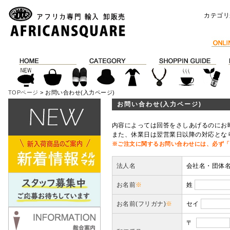
カテゴリ
TOPページ
> お問い合わせ(入力ページ)
お問い合わせ(入力ページ)
内容によっては回答をさしあげるのにお
また、休業日は翌営業日以降の対応とな
※ご注文に関するお問い合わせには、必ず「
法人名
会社名・団体
お名前
※
姓
お名前(フリガナ)
※
セイ
〒