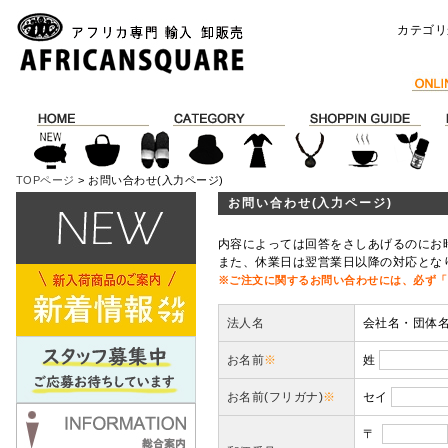
カテゴリ
TOPページ
> お問い合わせ(入力ページ)
お問い合わせ(入力ページ)
内容によっては回答をさしあげるのにお
また、休業日は翌営業日以降の対応とな
※ご注文に関するお問い合わせには、必ず「
法人名
会社名・団体
お名前
※
姓
お名前(フリガナ)
※
セイ
〒