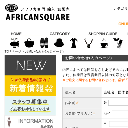
カテゴリ
TOPページ
> お問い合わせ(入力ページ)
お問い合わせ(入力ページ)
内容によっては回答をさしあげるのにお
また、休業日は翌営業日以降の対応とな
※ご注文に関するお問い合わせには、必ず「
法人名
会社名・団体
お名前
※
姓
お名前(フリガナ)
※
セイ
〒