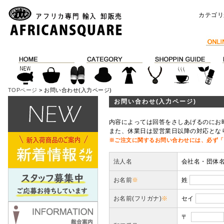
カテゴリ
TOPページ
> お問い合わせ(入力ページ)
お問い合わせ(入力ページ)
内容によっては回答をさしあげるのにお
また、休業日は翌営業日以降の対応とな
※ご注文に関するお問い合わせには、必ず「
法人名
会社名・団体
お名前
※
姓
お名前(フリガナ)
※
セイ
〒