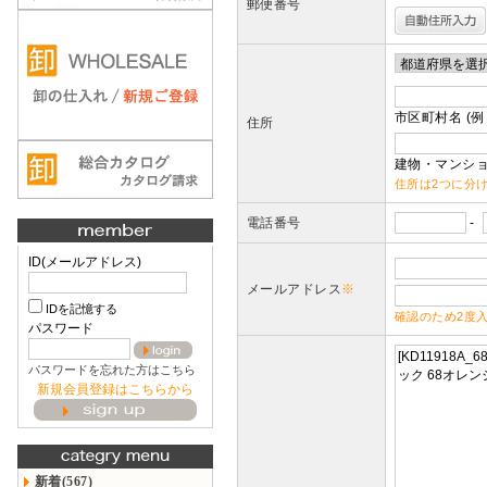
郵便番号
市区町村名 (例
住所
建物・マンショ
住所は2つに分
電話番号
-
ID(メールアドレス)
メールアドレス
※
IDを記憶する
確認のため2度
パスワード
パスワードを忘れた方はこちら
新規会員登録はこちらから
新着(567)