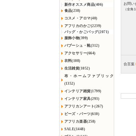
お問い
新作オススメ商品(406)
（全角1
食品(238)
コスメ・アロマ(40)
アフリカのかご(2239)
バッグ・かごバッグ(2071)
服飾小物(399)
バブーシュ・靴(312)
アクセサリー(664)
衣料(108)
合言葉
生活雑貨(1052)
布・ホームファブリック
(1352)
インテリア雑貨(1799)
インテリア家具(293)
アフリカンアート(267)
ビーズ・パーツ(610)
アフリカ楽器(258)
SALE(1448)