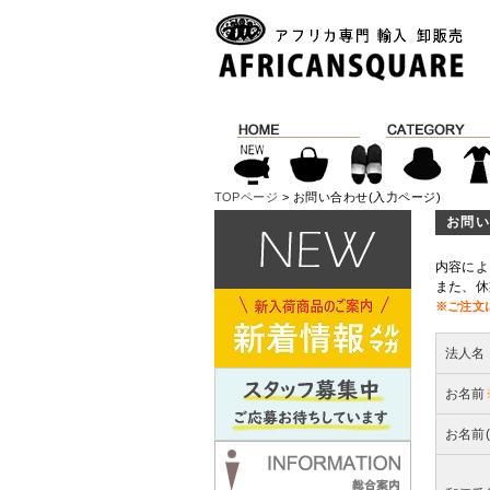
TOPページ
> お問い合わせ(入力ページ)
お問い
内容によ
また、休
※ご注文
法人名
お名前
お名前