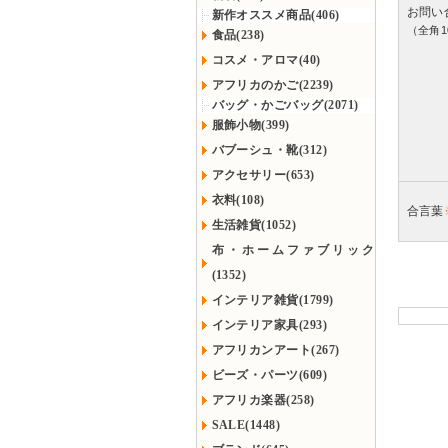
お問い
新作オススメ商品(406)
（全角1
食品(238)
コスメ・アロマ(40)
アフリカのかご(2239)
バッグ・かごバッグ(2071)
服飾小物(399)
バブーシュ・靴(312)
アクセサリー(653)
衣料(108)
合言葉
生活雑貨(1052)
布・ホームファブリック
(1352)
インテリア雑貨(1799)
インテリア家具(293)
アフリカンアート(267)
ビーズ・パーツ(609)
アフリカ楽器(258)
SALE(1448)