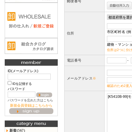
郵便番号
市区町村名 (例
住所
建物・マンショ
住所は2つに分
電話番号
-
ID(メールアドレス)
メールアドレス
※
IDを記憶する
確認のため2度
パスワード
パスワードを忘れた方はこちら
新規会員登録はこちらから
新着(567)