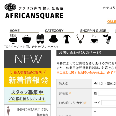
カテゴリ
TOPページ
> お問い合わせ(入力ページ)
お問い合わせ(入力ページ)
内容によっては回答をさしあげるのにお
また、休業日は翌営業日以降の対応とな
※ご注文に関するお問い合わせには、必ず「
法人名
会社名・団体
お名前
※
姓
お名前(フリガナ)
※
セイ
〒