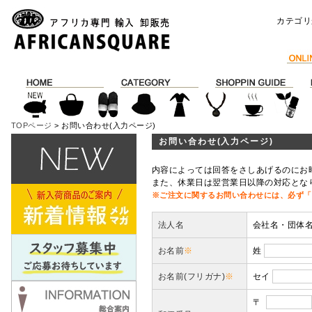
カテゴリ
TOPページ
> お問い合わせ(入力ページ)
お問い合わせ(入力ページ)
内容によっては回答をさしあげるのにお
また、休業日は翌営業日以降の対応とな
※ご注文に関するお問い合わせには、必ず「
法人名
会社名・団体
お名前
※
姓
お名前(フリガナ)
※
セイ
〒