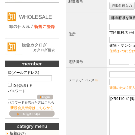
郵便番号
市区町村名 (例
住所
建物・マンショ
住所は2つに分
電話番号
-
ID(メールアドレス)
メールアドレス
※
IDを記憶する
確認のため2度
パスワード
パスワードを忘れた方はこちら
新規会員登録はこちらから
新着(567)