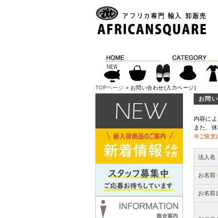
TOPページ
> お問い合わせ(入力ページ)
お問い
内容によ
また、休
※ご注文
法人名
お名前
お名前