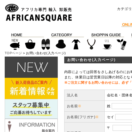
カテゴリ
TOPページ
> お問い合わせ(入力ページ)
お問い合わせ(入力ページ)
内容によっては回答をさしあげるのにお
また、休業日は翌営業日以降の対応とな
※ご注文に関するお問い合わせには、必ず「
法人名
会社名・団体
お名前
※
姓
お名前(フリガナ)
※
セイ
〒