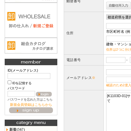
郵便番号
市区町村名 (例
住所
建物・マンショ
住所は2つに分
電話番号
-
ID(メールアドレス)
メールアドレス
※
IDを記憶する
確認のため2度
パスワード
パスワードを忘れた方はこちら
新規会員登録はこちらから
新着(567)