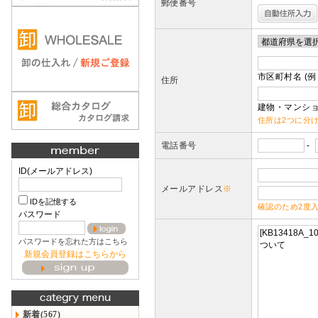
郵便番号
市区町村名 (例
住所
建物・マンショ
住所は2つに分
電話番号
-
ID(メールアドレス)
メールアドレス
※
IDを記憶する
確認のため2度
パスワード
パスワードを忘れた方はこちら
新規会員登録はこちらから
新着(567)