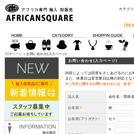
カテゴリ
TOPページ
> お問い合わせ(入力ページ)
お問い合わせ(入力ページ)
内容によっては回答をさしあげるのにお
また、休業日は翌営業日以降の対応とな
※ご注文に関するお問い合わせには、必ず「
法人名
会社名・団体
お名前
※
姓
お名前(フリガナ)
※
セイ
〒